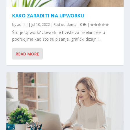
KAKO ZARADITI NA UPWORKU
by
admin
|
Jul 10, 2022
|
Rad od doma
|
0
|
Što je Upwork? Upwork je tržište za freelancere u
područjima kao što su pisanje, grafički dizajn i...
READ MORE