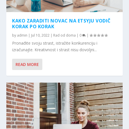
KAKO ZARADITI NOVAC NA ETSYJU VODIČ
KORAK PO KORAK
by
admin
|
Jul 10, 2022
|
Rad od doma
|
0
|
Pronađite svoju strast, istražite konkurenciju i
izračunajte. Kreativnost i strast nisu dovoljni...
READ MORE