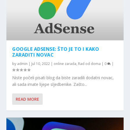
GOOGLE ADSENSE: ŠTO JE TO I KAKO
ZARADITI NOVAC
by
admin
|
Jul 10, 2022
|
online zarada
,
Rad od doma
|
0
|
Niste počeli pisati blog da biste zaradili dodatni novac,
ali sada imate lijepe sljedbenike. Zašto...
READ MORE