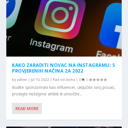
KAKO ZARADITI NOVAC NA INSTAGRAMU: 5
PROVJERENIH NAČINA ZA 2022
by
admin
|
Jul 10, 2022
|
Rad od doma
|
0
|
Budite sponzorirani kao influencer, uključite svoj posao,
prodajte neželjene artikle ili unovčite...
READ MORE