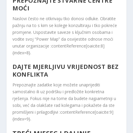
PREPOZNAJTE STVARNE CENTRE
MOĆI
Naslovi često ne otkrivaju tko donosi odluke. Obratite
pažnju na to s kim se kolege konzultiraju i tko pokreće
promjene. Uspostavite saveze s ključnim osobama i
vodite svoj “Power Map” da osvijestite odnose moći
unutar organizacije :contentReference[oaicite:8]
{index=8}.
DAJTE MJERLJIVU VRIJEDNOST BEZ
KONFLIKTA
Prepoznajte zadatke koje možete unaprijediti
samostalno ili uz podršku i predložite konkretna
rješenja. Fokus nije na tome da budete najpametniji u
sobi, već da olakšate rad kolegama i pokažete da ste
promišljeni i prilagodljivi :contentReference[oaicite:9]
{index=9}.