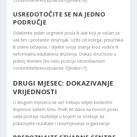
:contentReference[oaicite:6]{index=6}.
USREDOTOČITE SE NA JEDNO
PODRUČJE
Odaberite jedan segment posla ili alat koji je važan za
vaš tim i postanite stručnjak. Učite od kolega, priručnika
ili online tečajeva, i dijelite svoja znanja kroz vodiče ili
neformalna edukativna druženja. Dokaz stručnosti u
jednoj domeni čini vašu poziciju neizostavnom
:contentReference[oaicite:7]{index=7}.
DRUGI MJESEC: DOKAZIVANJE
VRIJEDNOSTI
U drugom mjesecu se već trebaju vidjeti konkretni
doprinosi vašem timu. Prvih 90 dana na novom poslu
sada postaje razdoblje u kojem se očekuje da
pokazujete rezultate i razumijevanje organizacije.