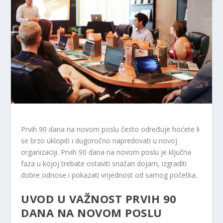
Prvih 90 dana na novom poslu često određuje hoćete li
se brzo uklopiti i dugoročno napredovati u novoj
organizaciji. Prvih 90 dana na novom poslu je ključna
faza u kojoj trebate ostaviti snažan dojam, izgraditi
dobre odnose i pokazati vrijednost od samog početka.
UVOD U VAŽNOST PRVIH 90
DANA NA NOVOM POSLU