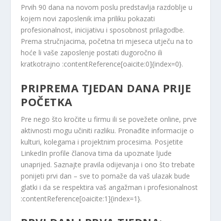
Prvih 90 dana na novom poslu predstavlja razdoblje u
kojem novi zaposlenik ima priliku pokazati
profesionalnost, inicijativu i sposobnost prilagodbe.
Prema stručnjacima, početna tri mjeseca utječu na to
hoće li vaše zaposlenje postati dugoročno ili
kratkotrajno :contentReference[oaicite:0]{index=0}.
PRIPREMA TJEDAN DANA PRIJE
POČETKA
Pre nego što kročite u firmu ili se povežete online, prve
aktivnosti mogu učiniti razliku. Pronađite informacije o
kulturi, kolegama i projektnim procesima. Posjetite
LinkedIn profile članova tima da upoznate ljude
unaprijed. Saznajte pravila odijevanja i ono što trebate
ponijeti prvi dan – sve to pomaže da vaš ulazak bude
glatki i da se respektira vaš angažman i profesionalnost
:contentReference[oaicite:1]{index=1}.