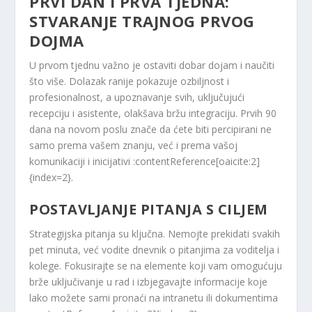
PRVI DAN I PRVA TJEDNA:
STVARANJE TRAJNOG PRVOG
DOJMA
U prvom tjednu važno je ostaviti dobar dojam i naučiti
što više. Dolazak ranije pokazuje ozbiljnost i
profesionalnost, a upoznavanje svih, uključujući
recepciju i asistente, olakšava bržu integraciju. Prvih 90
dana na novom poslu znače da ćete biti percipirani ne
samo prema vašem znanju, već i prema vašoj
komunikaciji i inicijativi :contentReference[oaicite:2]
{index=2}.
POSTAVLJANJE PITANJA S CILJEM
Strategijska pitanja su ključna. Nemojte prekidati svakih
pet minuta, već vodite dnevnik o pitanjima za voditelja i
kolege. Fokusirajte se na elemente koji vam omogućuju
brže uključivanje u rad i izbjegavajte informacije koje
lako možete sami pronaći na intranetu ili dokumentima