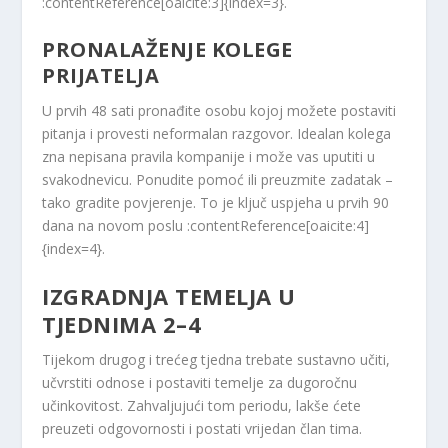
:contentReference[oaicite:3]{index=3}.
PRONALAŽENJE KOLEGE
PRIJATELJA
U prvih 48 sati pronađite osobu kojoj možete postaviti
pitanja i provesti neformalan razgovor. Idealan kolega
zna nepisana pravila kompanije i može vas uputiti u
svakodnevicu. Ponudite pomoć ili preuzmite zadatak –
tako gradite povjerenje. To je ključ uspjeha u prvih 90
dana na novom poslu :contentReference[oaicite:4]
{index=4}.
IZGRADNJA TEMELJA U
TJEDNIMA 2–4
Tijekom drugog i trećeg tjedna trebate sustavno učiti,
učvrstiti odnose i postaviti temelje za dugoročnu
učinkovitost. Zahvaljujući tom periodu, lakše ćete
preuzeti odgovornosti i postati vrijedan član tima.