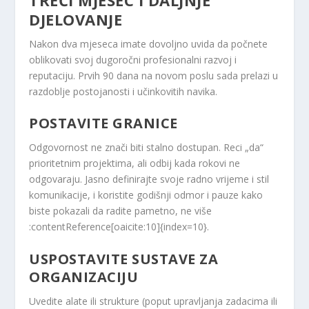
TREĆI MJESEC I DALJNJE
DJELOVANJE
Nakon dva mjeseca imate dovoljno uvida da počnete
oblikovati svoj dugoročni profesionalni razvoj i
reputaciju. Prvih 90 dana na novom poslu sada prelazi u
razdoblje postojanosti i učinkovitih navika.
POSTAVITE GRANICE
Odgovornost ne znači biti stalno dostupan. Reci „da“
prioritetnim projektima, ali odbij kada rokovi ne
odgovaraju. Jasno definirajte svoje radno vrijeme i stil
komunikacije, i koristite godišnji odmor i pauze kako
biste pokazali da radite pametno, ne više
:contentReference[oaicite:10]{index=10}.
USPOSTAVITE SUSTAVE ZA
ORGANIZACIJU
Uvedite alate ili strukture (poput upravljanja zadacima ili