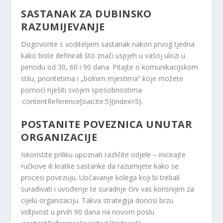
SASTANAK ZA DUBINSKO
RAZUMIJEVANJE
Dogovorite s voditeljem sastanak nakon prvog tjedna
kako biste definirali što znači uspjeh u vašoj ulozi u
periodu od 30, 60 i 90 dana. Pitajte o komunikacijskom
stilu, prioritetima i „bolnim mjestima“ koje možete
pomoći riješiti svojim sposobnostima
:contentReference[oaicite:5]{index=5}.
POSTANITE POVEZNICA UNUTAR
ORGANIZACIJE
Iskoristite priliku upoznati različite odjele – inicirajte
ručkove ili kratke sastanke da razumijete kako se
procesi povezuju. Uočavanje kolega koji bi trebali
surađivati i uvođenje te suradnje čini vas korisnijim za
cijelu organizaciju. Takva strategija donosi brzu
vidljivost u prvih 90 dana na novom poslu