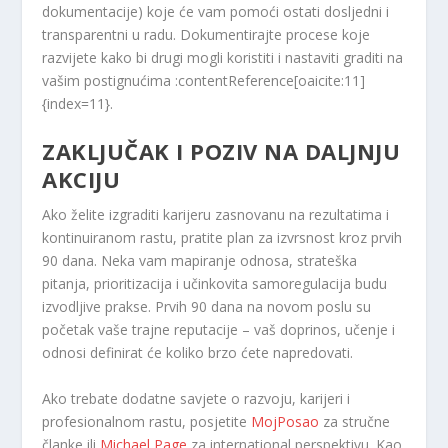
dokumentacije) koje će vam pomoći ostati dosljedni i
transparentni u radu. Dokumentirajte procese koje
razvijete kako bi drugi mogli koristiti i nastaviti graditi na
vašim postignućima :contentReference[oaicite:11]
{index=11}.
ZAKLJUČAK I POZIV NA DALJNJU
AKCIJU
Ako želite izgraditi karijeru zasnovanu na rezultatima i
kontinuiranom rastu, pratite plan za izvrsnost kroz prvih
90 dana. Neka vam mapiranje odnosa, strateška
pitanja, prioritizacija i učinkovita samoregulacija budu
izvodljive prakse. Prvih 90 dana na novom poslu su
početak vaše trajne reputacije – vaš doprinos, učenje i
odnosi definirat će koliko brzo ćete napredovati.
Ako trebate dodatne savjete o razvoju, karijeri i
profesionalnom rastu, posjetite
MojPosao
za stručne
članke ili
Michael Page
za international perspektivu. Kao