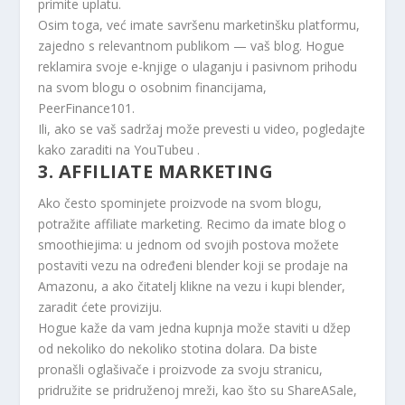
primite uplatu.
Osim toga, već imate savršenu marketinšku platformu,
zajedno s relevantnom publikom — vaš blog. Hogue
reklamira svoje e-knjige o ulaganju i pasivnom prihodu
na svom blogu o osobnim financijama,
PeerFinance101.
Ili, ako se vaš sadržaj može prevesti u video, pogledajte
kako zaraditi na YouTubeu
.
3. AFFILIATE MARKETING
Ako često spominjete proizvode na svom blogu,
potražite affiliate marketing. Recimo da imate blog o
smoothiejima: u jednom od svojih postova možete
postaviti vezu na određeni blender koji se prodaje na
Amazonu, a ako čitatelj klikne na vezu i kupi blender,
zaradit ćete proviziju.
Hogue kaže da vam jedna kupnja može staviti u džep
od nekoliko do nekoliko stotina dolara. Da biste
pronašli oglašivače i proizvode za svoju stranicu,
pridružite se pridruženoj mreži, kao što su ShareASale,