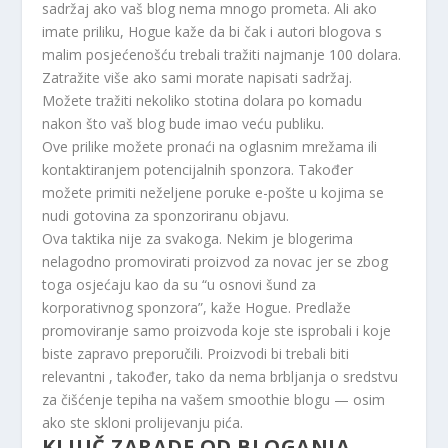
sadržaj ako vaš blog nema mnogo prometa. Ali ako
imate priliku, Hogue kaže da bi čak i autori blogova s ​​
malim posjećenošću trebali tražiti najmanje 100 dolara.
Zatražite više ako sami morate napisati sadržaj.
Možete tražiti nekoliko stotina dolara po komadu
nakon što vaš blog bude imao veću publiku.
Ove prilike možete pronaći na oglasnim mrežama ili
kontaktiranjem potencijalnih sponzora. Također
možete primiti neželjene poruke e-pošte u kojima se
nudi gotovina za sponzoriranu objavu.
Ova taktika nije za svakoga. Nekim je blogerima
nelagodno promovirati proizvod za novac jer se zbog
toga osjećaju kao da su “u osnovi šund za
korporativnog sponzora”, kaže Hogue. Predlaže
promoviranje samo proizvoda koje ste isprobali i koje
biste zapravo preporučili. Proizvodi bi trebali biti
relevantni , također, tako da nema brbljanja o sredstvu
za čišćenje tepiha na vašem smoothie blogu — osim
ako ste skloni prolijevanju pića.
KLJUČ ZARADE OD BLOGANJA