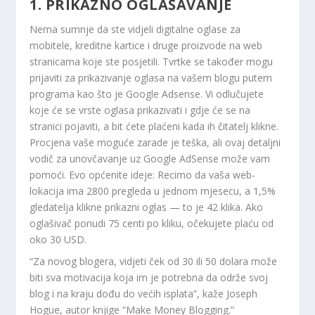
1. PRIKAZNO OGLAŠAVANJE
Nema sumnje da ste vidjeli digitalne oglase za
mobitele, kreditne kartice i druge proizvode na web
stranicama koje ste posjetili. Tvrtke se također mogu
prijaviti za prikazivanje oglasa na vašem blogu putem
programa kao što je Google Adsense. Vi odlučujete
koje će se vrste oglasa prikazivati ​​i gdje će se na
stranici pojaviti, a bit ćete plaćeni kada ih čitatelj klikne.
Procjena vaše moguće zarade je teška, ali ovaj detaljni
vodič za
unovčavanje uz Google AdSense
može vam
pomoći. Evo općenite ideje: Recimo da vaša web-
lokacija ima 2800 pregleda u jednom mjesecu, a 1,5%
gledatelja klikne prikazni oglas — to je 42 klika. Ako
oglašivač ponudi 75 centi po kliku, očekujete plaću od
oko 30 USD.
“Za novog blogera, vidjeti ček od 30 ili 50 dolara može
biti sva motivacija koja im je potrebna da održe svoj
blog i na kraju dođu do većih isplata”, kaže Joseph
Hogue, autor knjige “Make Money Blogging.”