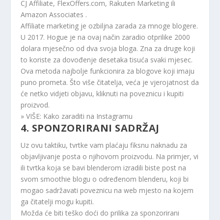
CJ Affiliate, FlexOffers.com, Rakuten Marketing ili
Amazon Associates
.
Affiliate marketing je ozbiljna zarada za mnoge blogere.
U 2017. Hogue je na ovaj način zaradio otprilike 2000
dolara mjesečno od dva svoja bloga. Zna za druge koji
to koriste za dovođenje desetaka tisuća svaki mjesec.
Ova metoda najbolje funkcionira za blogove koji imaju
puno prometa. Što više čitatelja, veća je vjerojatnost da
će netko vidjeti objavu, kliknuti na poveznicu i kupiti
proizvod.
» VIŠE:
Kako zaraditi na Instagramu
4. SPONZORIRANI SADRŽAJ
Uz ovu taktiku, tvrtke vam plaćaju fiksnu naknadu za
objavljivanje posta o njihovom proizvodu. Na primjer, vi
ili tvrtka koja se bavi blenderom izradili biste post na
svom smoothie blogu o određenom blenderu, koji bi
mogao sadržavati poveznicu na web mjesto na kojem
ga čitatelji mogu kupiti.
Možda će biti teško doći do prilika za sponzorirani