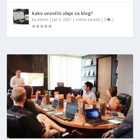
Kako unovčiti ideje za blog?
by
admin
|
Jan 3, 2021
|
online zarada
|
0
|