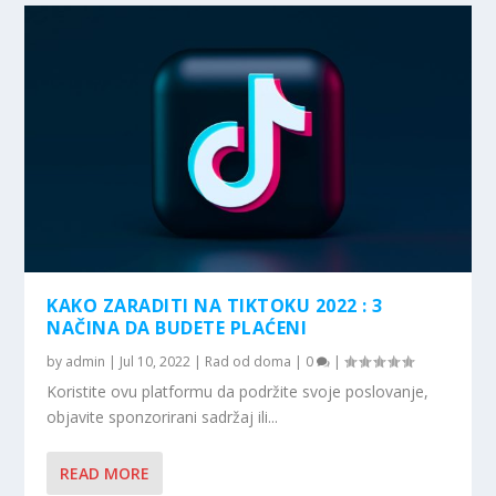
KAKO ZARADITI NA TIKTOKU 2022 : 3
NAČINA DA BUDETE PLAĆENI
by
admin
|
Jul 10, 2022
|
Rad od doma
|
0
|
Koristite ovu platformu da podržite svoje poslovanje,
objavite sponzorirani sadržaj ili...
READ MORE