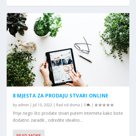
8 MJESTA ZA PRODAJU STVARI ONLINE
by
admin
|
Jul 10, 2022
|
Rad od doma
|
0
|
Prije nego što prodate stvari putem interneta kako biste
dodatno zaradili , odredite idealno...
READ MORE