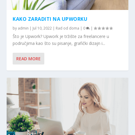
KAKO ZARADITI NA UPWORKU
by
admin
|
Jul 10, 2022
|
Rad od doma
|
0
|
Što je Upwork? Upwork je tržište za freelancere u
područjima kao što su pisanje, grafički dizajn i...
READ MORE