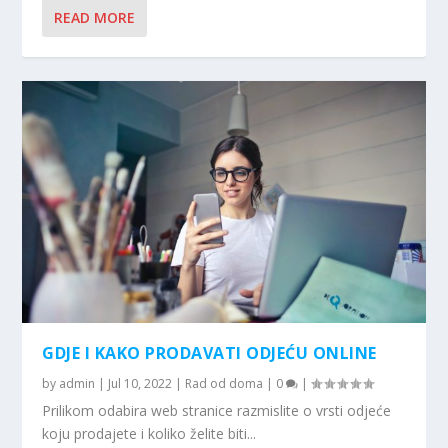
READ MORE
GDJE I KAKO PRODAVATI ODJEĆU ONLINE
by
admin
|
Jul 10, 2022
|
Rad od doma
|
0
|
Prilikom odabira web stranice razmislite o vrsti odjeće
koju prodajete i koliko želite biti...