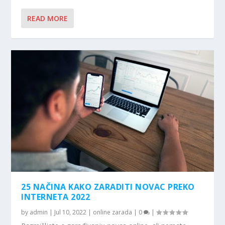
READ MORE
25 NAČINA KAKO ZARADITI NOVAC PREKO
INTERNETA 2022
by
admin
|
Jul 10, 2022
|
online zarada
|
0
|