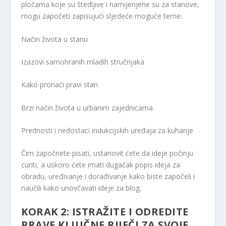
pločama koje su štedljive i namijenjene su za stanove,
mogu započeti zapisujući sljedeće moguće teme:
Način života u stanu
Izazovi samohranih mladih stručnjaka
Kako pronaći pravi stan
Brzi način života u urbanim zajednicama
Prednosti i nedostaci indukcijskih uređaja za kuhanje
Čim započnete pisati, ustanovit ćete da ideje počinju
curiti, a uskoro ćete imati dugačak popis ideja za
obradu, uređivanje i dorađivanje kako biste započeli i
naučili kako unovčavati ideje za blog.
KORAK 2: ISTRAŽITE I ODREDITE
PRAVE KLJUČNE RIJEČI ZA SVOJE