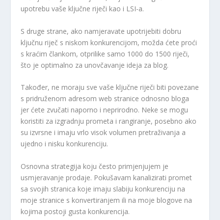
upotrebu vaše ključne riječi kao i LSI-a.
S druge strane, ako namjeravate upotrijebiti dobru
ključnu riječ s niskom konkurencijom, možda ćete proći
s kraćim člankom, otprilike samo 1000 do 1500 riječi,
što je optimalno za unovčavanje ideja za blog.
Također, ne moraju sve vaše ključne riječi biti povezane
s pridruženom adresom web stranice odnosno bloga
jer ćete zvučati naporno i neprirodno. Neke se mogu
koristiti za izgradnju prometa i rangiranje, posebno ako
su izvrsne i imaju vrlo visok volumen pretraživanja a
ujedno i nisku konkurenciju.
Osnovna strategija koju često primjenjujem je
usmjeravanje prodaje. Pokušavam kanalizirati promet
sa svojih stranica koje imaju slabiju konkurenciju na
moje stranice s konvertiranjem ili na moje blogove na
kojima postoji gusta konkurencija.