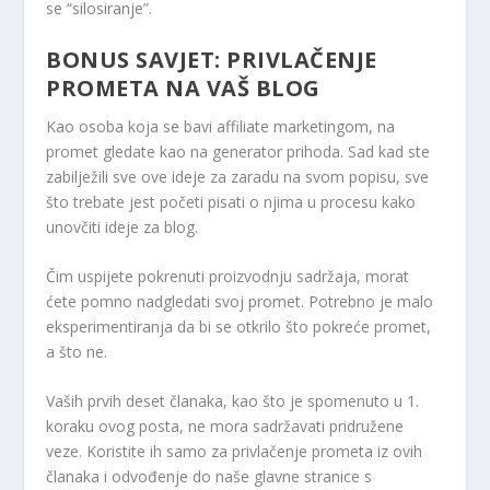
se “silosiranje”.
BONUS SAVJET: PRIVLAČENJE
PROMETA NA VAŠ BLOG
Kao osoba koja se bavi affiliate marketingom, na
promet gledate kao na generator prihoda. Sad kad ste
zabilježili sve ove ideje za zaradu na svom popisu, sve
što trebate jest početi pisati o njima u procesu kako
unovčiti ideje za blog.
Čim uspijete pokrenuti proizvodnju sadržaja, morat
ćete pomno nadgledati svoj promet. Potrebno je malo
eksperimentiranja da bi se otkrilo što pokreće promet,
a što ne.
Vaših prvih deset članaka, kao što je spomenuto u 1.
koraku ovog posta, ne mora sadržavati pridružene
veze. Koristite ih samo za privlačenje prometa iz ovih
članaka i odvođenje do naše glavne stranice s