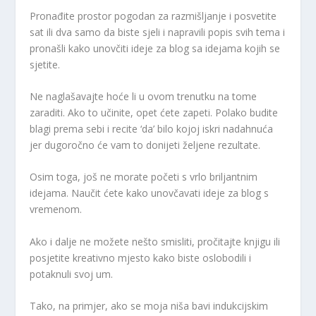
Pronađite prostor pogodan za razmišljanje i posvetite
sat ili dva samo da biste sjeli i napravili popis svih tema i
pronašli kako unovčiti ideje za blog sa idejama kojih se
sjetite.
Ne naglašavajte hoće li u ovom trenutku na tome
zaraditi. Ako to učinite, opet ćete zapeti. Polako budite
blagi prema sebi i recite ‘da’ bilo kojoj iskri nadahnuća
jer dugoročno će vam to donijeti željene rezultate.
Osim toga, još ne morate početi s vrlo briljantnim
idejama. Naučit ćete kako unovčavati ideje za blog s
vremenom.
Ako i dalje ne možete nešto smisliti, pročitajte knjigu ili
posjetite kreativno mjesto kako biste oslobodili i
potaknuli svoj um.
Tako, na primjer, ako se moja niša bavi indukcijskim