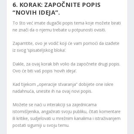
6. KORAK: ZAPOČNITE POPIS
“NOVIH IDEJA”.
To što već imate dugački popis tema koje možete birati
ne znači da o njemu trebate u potpunosti ovisiti.
Zapamtite, ovo je vodič koji će vam pomoći da izađete
iz svog ‘spisateljskog bloka’.
Dakle, za ovaj korak bih volio da započnete drugi popis.
Ovo će biti vaš popis ‘novih ideja’.
Kad tijekom „operacije stvaranja“ dobijete one iskre
nadahnuća, unesite ih na ovaj novi popis.
Možete se naći u interakciji sa zajednicama
istomišljenika, angažirati svoju publiku, čitati komentare
ili kritike, sudjelovati u mrežnim kanalima i istraživanjem
postati sigurniji u svoju temu.