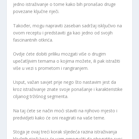
jedno istraživanje o tome kako bih pronašao druge
povezane ključne riječi.
Također, mogu napraviti zaseban sadržaj isključivo na
ovom receptu i predstaviti ga kao jedno od svojih
fascinantnih otkrića.
Ovdje ćete dobiti priliku mozgati više o drugim
upečatljivim temama o kojima možete, ili pak istražiti
više u vezi s prometom i rangiranjem.
Usput, važan savjet prije nego što nastavim jest da
kroz istraživanje znate svoje ponašanje i karakteristike
ciljanog tržišnog segmenta.
Na taj ćete se način moći staviti na njihovo mjesto i
predvidjeti kako će oni reagirati na vaše teme.
Stoga je ovaj treći korak sljedeća razina istraživanja
ključnih riječi koja će vam omogućiti da obogatite svoj