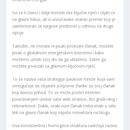
Svi će ti članci i dalje koristiti iste ključne riječi i ciljati će
na glavni fokus, ali vi unovčavate znatan promet koji je
zainteresiran za njegove prednosti u odnosu na druge
opcije.
Također, ne morate ni pisati povezani članak, možete
pisati o globalnom energetskom koncernu i kako
možemo učiniti svoj dio da ga ublažimo. Zatim ga
možete povezati sa glavnom ključnom riječi.
To se naziva vaša strategija ‘paukove mreže’ koja vam
omogućuje da objavite potporne članke za svoj članak
koji donosi prihod. To se može postići internim
povezivanjem unutar vaše web stranice, što gradi rang i
relevantnost. Dakle, svaki novi članak treba imati u sebi
link na glavni članak koji najviše monetizira na blogu.
Ova konzistentna i homogena struktura sadržaja naziva