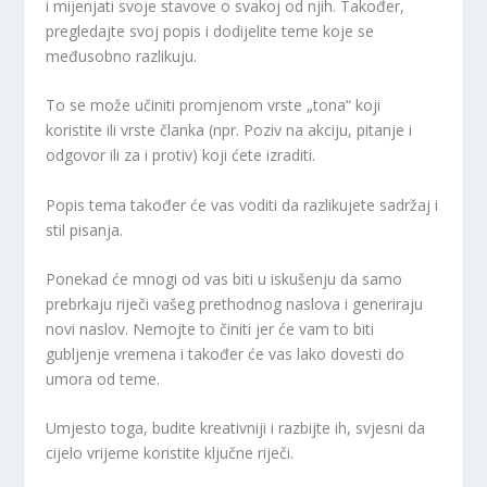
i mijenjati svoje stavove o svakoj od njih. Također,
pregledajte svoj popis i dodijelite teme koje se
međusobno razlikuju.
To se može učiniti promjenom vrste „tona“ koji
koristite ili vrste članka (npr. Poziv na akciju, pitanje i
odgovor ili za i protiv) koji ćete izraditi.
Popis tema također će vas voditi da razlikujete sadržaj i
stil pisanja.
Ponekad će mnogi od vas biti u iskušenju da samo
prebrkaju riječi vašeg prethodnog naslova i generiraju
novi naslov. Nemojte to činiti jer će vam to biti
gubljenje vremena i također će vas lako dovesti do
umora od teme.
Umjesto toga, budite kreativniji i razbijte ih, svjesni da
cijelo vrijeme koristite ključne riječi.