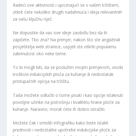
Radeći ove aktivnosti i upoznajući se s vašim tržištem,
otkrit ćete nekoliko drugih nadahnuća i ideja relevantnih
za vašu ključnu riječ.
Ne dopustite da vas ove ideje zaobiđu bez da ih
zapišete. Tko zna? Na primjer, nakon što ste angažirali
posjetitelja web stranice, uspjeli ste otkriti popularnu
zabrinutost oko neke teme.
To bi mogli biti, da se poslužim mojim primjerom, visoki
troškovi indukcijskih ploča za kuhanje ili nedostatak
pristupačnih opcija na tržištu.
Tada možete odlučiti o tome pisati i kao opcije istaknuti
povoljne učinke na potrošnju i kvalitetu hrane ploče za
kuhanje. Naravno, morat ćete ih dobro istražiti.
Možete čak i smisliti infografiku kako biste istakli
prednosti i nedostatke upotrebe indukcijske ploče za