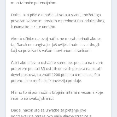
montiziranim potencijalom.
Dakle, ako pišete o načinu života u stanu, možete ga
povezati sa svojim postom o prednostima indukcijskog
kuhanja koje ćete unovčiti.
Ako to učinite na ovaj način, ne morate brinuti ako se
taj članak ne rangira jer još uvijek imate devet drugih
koji su povezani s vašom novčanom stranicom.
Čak i ako dnevno ostvarite samo pet posjeta na ovom
pratećem postu i 35 ostalih dnevnih posjeta na ostalih
devet postova, to znači 1200 posjeta u mjesecu, što
potencijalno može biti konverzija prodaje.
Nismo to ni pomnožili s brojnim internim vezama koje
imamo na svakoj stranici.
Dakle, nakon što se uhvatite za pletanje ove
podržavajuće mreže oko vaše glavne stranice s