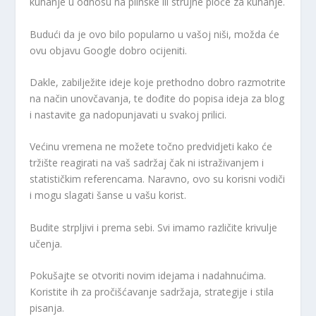
kuhanje u odnosu na plinske ili strujne ploče za kuhanje.
Budući da je ovo bilo popularno u vašoj niši, možda će
ovu objavu Google dobro ocijeniti.
Dakle, zabilježite ideje koje prethodno dobro razmotrite
na način unovčavanja, te dođite do popisa ideja za blog
i nastavite ga nadopunjavati u svakoj prilici.
Većinu vremena ne možete točno predvidjeti kako će
tržište reagirati na vaš sadržaj čak ni istraživanjem i
statističkim referencama. Naravno, ovo su korisni vodiči
i mogu slagati šanse u vašu korist.
Budite strpljivi i prema sebi. Svi imamo različite krivulje
učenja.
Pokušajte se otvoriti novim idejama i nadahnućima.
Koristite ih za pročišćavanje sadržaja, strategije i stila
pisanja.