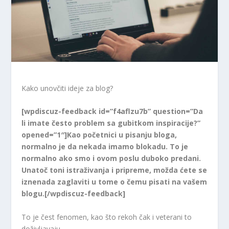
Kako unovčiti ideje za blog?
[wpdiscuz-feedback id=”f4aflzu7b” question=”Da
li imate često problem sa gubitkom inspiracije?”
opened=”1″]Kao početnici u pisanju bloga,
normalno je da nekada imamo blokadu. To je
normalno ako smo i ovom poslu duboko predani.
Unatoč toni istraživanja i pripreme, možda ćete se
iznenada zaglaviti u tome o čemu pisati na vašem
blogu.[/wpdiscuz-feedback]
To je čest fenomen, kao što rekoh čak i veterani to
doživljavaju.