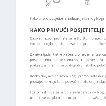
Kako privući posjetitelje zadatak je svakog bloge
KAKO PRIVUĆI POSJETITELJ
Besplatni izvori prometa su nešto što morate brzo
Facebook oglasa), ali je besplatan promet nešto š
Za neke ljude i tvrtke plaćeni promet je fantastičan
posjetiteljima. Ako se cijena po kliku poveća, čak i
prakse znam jer mi se to dogodilo nekoliko puta)
Konkretno, ako na svom blogu promovirate neki pr
prodaje, na kraju kada podvučete crtu omjer plaćen
I zato mislim da su najbolji izvori zarada na blo
uspostave besplatni protoci prometa do vašeg blog