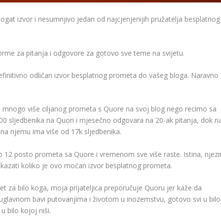
gat izvor i nesumnjivo jedan od najcjenjenijih pružatelja besplatnog
rme za pitanja i odgovore za gotovo sve teme na svijetu.
definitivno odličan izvor besplatnog prometa do vašeg bloga. Naravno
iva mnogo više ciljanog prometa s Quore na svoj blog nego recimo sa
0 sljedbenika na Quori i mjesečno odgovara na 20-ak pitanja, dok n
na njemu ima više od 17k sljedbenika.
no 12 posto prometa sa Quore i vremenom sve više raste. Istina, njezi
 pokazati koliko je ovo moćan izvor besplatnog prometa.
t za bilo koga, moja prijateljica preporučuje Quoru jer kaže da
uglavnom bavi putovanjima i životom u inozemstvu, gotovo svi u bilo
 bilo kojoj niši.