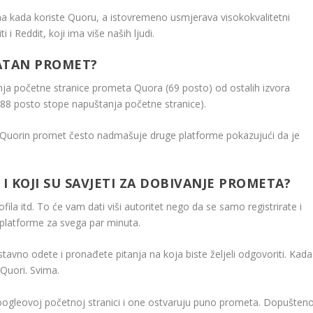
 kada koriste Quoru, a istovremeno usmjerava visokokvalitetni
 i Reddit, koji ima više naših ljudi.
LATAN PROMET?
anja početne stranice prometa Quora (69 posto) od ostalih izvora
 (88 posto stope napuštanja početne stranice).
 Quorin promet često nadmašuje druge platforme pokazujući da je
I KOJI SU SAVJETI ZA DOBIVANJE PROMETA?
rofila itd. To će vam dati viši autoritet nego da se samo registrirate i
a platforme za svega par minuta.
avno odete i pronađete pitanja na koja biste željeli odgovoriti. Kada
 Quori. Svima.
Googleovoj početnoj stranici i one ostvaruju puno prometa. Dopušten