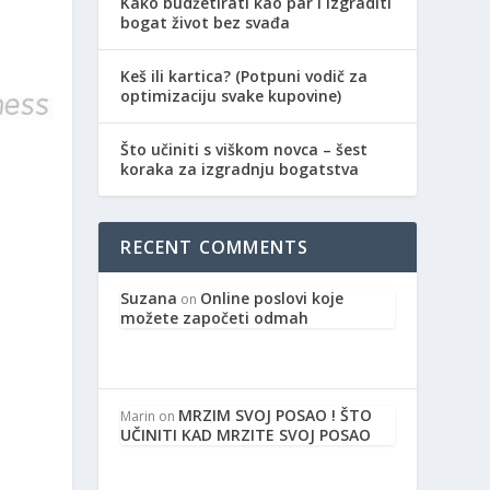
Kako budžetirati kao par i izgraditi
bogat život bez svađa
Keš ili kartica? (Potpuni vodič za
optimizaciju svake kupovine)
Što učiniti s viškom novca – šest
koraka za izgradnju bogatstva
RECENT COMMENTS
Suzana
Online poslovi koje
on
možete započeti odmah
MRZIM SVOJ POSAO ! ŠTO
Marin
on
UČINITI KAD MRZITE SVOJ POSAO