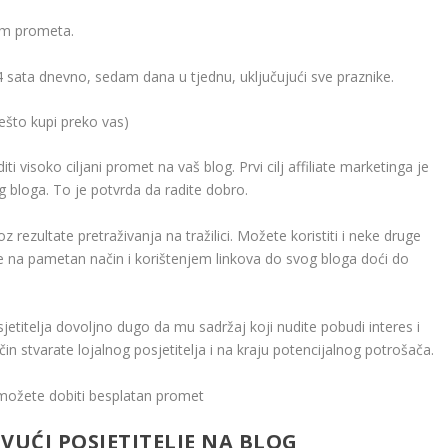
jem prometa.
sata dnevno, sedam dana u tjednu, uključujući sve praznike.
nešto kupi preko vas)
i visoko ciljani promet na vaš blog. Prvi cilj affiliate marketinga je
bloga. To je potvrda da radite dobro.
zultate pretraživanja na tražilici. Možete koristiti i neke druge
e na pametan način i korištenjem linkova do svog bloga doći do
 posjetitelja dovoljno dugo da mu sadržaj koji nudite pobudi interes i
n stvarate lojalnog posjetitelja i na kraju potencijalnog potrošača.
 možete dobiti besplatan promet
VUĆI POSJETITELJE NA BLOG