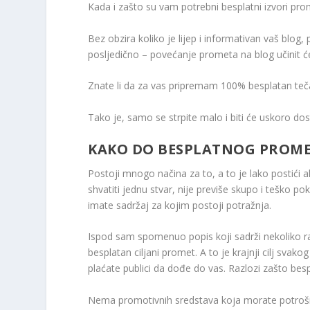
Kada i zašto su vam potrebni besplatni izvori pr
Bez obzira koliko je lijep i informativan vaš blog,
posljedično – povećanje prometa na blog učinit će d
Znate li da za vas pripremam 100% besplatan teča
Tako je, samo se strpite malo i biti će uskoro do
KAKO DO BESPLATNOG PROM
Postoji mnogo načina za to, a to je lako postići a
shvatiti jednu stvar, nije previše skupo i teško p
imate sadržaj za kojim postoji potražnja.
Ispod sam spomenuo popis koji sadrži nekoliko 
besplatan ciljani promet. A to je krajnji cilj svak
plaćate publici da dođe do vas. Razlozi zašto bes
Nema promotivnih sredstava koja morate potrošit