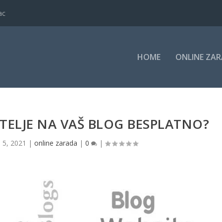
ac
HOME
ONLINE ZA
ITELJE NA VAŠ BLOG BESPLATNO?
n 5, 2021
|
online zarada
|
0
|