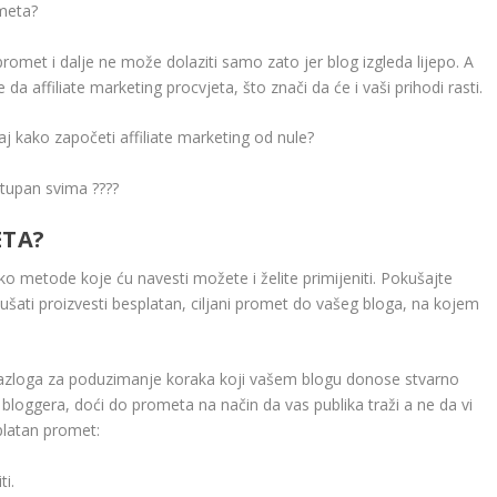
ometa?
 promet i dalje ne može dolaziti samo zato jer blog izgleda lijepo. A
a affiliate marketing procvjeta, što znači da će i vaši prihodi rasti.
j kako započeti affiliate marketing od nule?
stupan svima ????
ETA?
ko metode koje ću navesti možete i želite primijeniti. Pokušajte
okušati proizvesti besplatan, ciljani promet do vašeg bloga, na kojem
razloga za poduzimanje koraka koji vašem blogu donose stvarno
og bloggera, doći do prometa na način da vas publika traži a ne da vi
platan promet:
i.