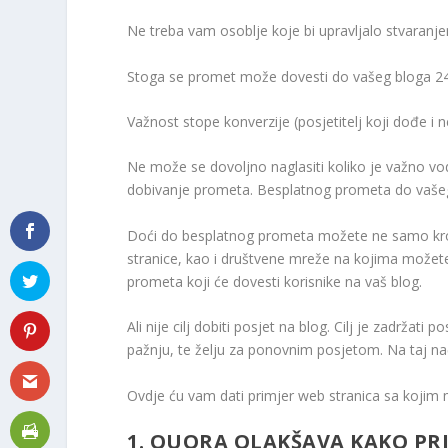
Ne treba vam osoblje koje bi upravljalo stvaran
Stoga se promet može dovesti do vašeg bloga 24 
Važnost stope konverzije (posjetitelj koji dođe i 
Ne može se dovoljno naglasiti koliko je važno vodit
dobivanje prometa. Besplatnog prometa do vašeg 
Doći do besplatnog prometa možete ne samo kroz re
stranice, kao i društvene mreže na kojima možet
prometa koji će dovesti korisnike na vaš blog.
Ali nije cilj dobiti posjet na blog. Cilj je zadržati
pažnju, te želju za ponovnim posjetom. Na taj nači
Ovdje ću vam dati primjer web stranica sa kojim
1. QUORA OLAKŠAVA KAKO PRI