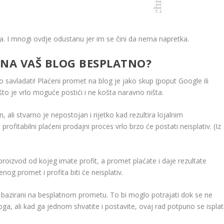
ra. I mnogi ovdje odustanu jer im se čini da nema napretka.
E NA VAŠ BLOG BESPLATNO?
 savladati! Plaćeni promet na blog je jako skup (poput Google ili
to je vrlo moguće postići i ne košta naravno ništa.
, ali stvarno je nepostojan i rijetko kad rezultira lojalnim
 profitabilni plaćeni prodajni proces vrlo brzo će postati neisplativ. (Iz
.
oizvod od kojeg imate profit, a promet plaćate i daje rezultate
og promet i profita biti će neisplativ.
gu bazirani na besplatnom prometu. To bi moglo potrajati dok se ne
a, ali kad ga jednom shvatite i postavite, ovaj rad potpuno se isplati