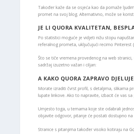
Također kaže da se osjeća kao da pomaže ljudima
promet na svoj blog. Alternativno, može se koristiti
JE LI QUORA KVALITETAN, BESP
Po statistici moguće je vidjeti nižu stopu napušt
referalnog prometa, uključujući recimo Pinterest
Što se tiče vremena provedenog na web stranici,
sadržaj izuzetno važan i ciljan:
A KAKO QUORA ZAPRAVO DJELUJE 
Morate izraditi čvrst profil, s detaljima, slikama p
lupate linkove. Ako to napravite, izbacit će vas s
Umjesto toga, u temama koje ste odabrali jednost
objavite odgovor, pitanje će postati dostupno na
Stranice s pitanjima također visoko kotiraju na 