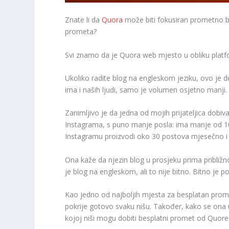
Znate li da
Quora
može biti fokusiran prometno bo
prometa?
Svi znamo da je Quora web mjesto u obliku platfo
Ukoliko radite blog na engleskom jeziku, ovo je 
ima i naših ljudi, samo je volumen osjetno manji.
Zanimljivo je da jedna od mojih prijateljica dob
Instagrama, s puno manje posla: ima manje od 10
Instagramu proizvodi oko 30 postova mjesečno i 
Ona kaže da njezin blog u prosjeku prima približ
je blog na engleskom, ali to nije bitno. Bitno je
Kao jedno od najboljih mjesta za besplatan prome
pokrije gotovo svaku nišu. Također, kako se ona 
kojoj niši mogu dobiti besplatni promet od Quore u