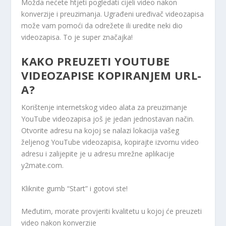
Možda nećete htjeti pogledati cijeli video nakon
konverzije i preuzimanja. Ugrađeni uređivač videozapisa
može vam pomoći da odrežete ili uredite neki dio
videozapisa. To je super značajka!
KAKO PREUZETI YOUTUBE
VIDEOZAPISE KOPIRANJEM URL-
A?
Korištenje internetskog video alata za preuzimanje
YouTube videozapisa još je jedan jednostavan način.
Otvorite adresu na kojoj se nalazi lokacija vašeg
željenog YouTube videozapisa, kopirajte izvornu video
adresu i zalijepite je u adresu mrežne aplikacije
y2mate.com.
Kliknite gumb “Start” i gotovi ste!
Međutim, morate provjeriti kvalitetu u kojoj će preuzeti
video nakon konverzije