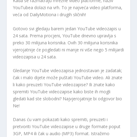
Kada se razmatraju mrežne video platforme, naziv
YouTubea dolazi na vrh. To je najveća video platforma,
veća od DailyMotiona i drugih sličnih!
Gotovo svi gledaju barem jedan YouTube videozapis u
24 sata. Prema procjeni, YouTube dnevno upravlja s
preko 30 milijuna korisnika. Ovih 30 milijuna korisnika
vjerojatnije će pogledati ni manje ni više nego 5 milijardi
videozapisa u 24 sata.
Gledanje YouTube videozapisa jednostavan je zadatak;
čak i malo dijete može puštati YouTube video. Ali znate
li kako preuzeti YouTube videozapise? Ili znate kako
spremiti YouTube videozapise kako biste ih mogli
gledati kad ste slobodni? Najvjerojatnije bi odgovor bio
Ne!
Danas ću vam pokazati kako spremiti, preuzeti i
pretvoriti YouTube videozapise u druge formate poput
3GP, MP4 ili čak u audio (MP3) format. Istražimo