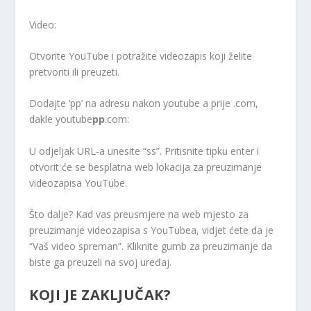
Video:
Otvorite YouTube i potražite videozapis koji želite
pretvoriti ili preuzeti.
Dodajte ‘pp’ na adresu nakon youtube a prije .com,
dakle youtube
pp
.com:
U odjeljak URL-a unesite “ss”. Pritisnite tipku enter i
otvorit će se besplatna web lokacija za preuzimanje
videozapisa YouTube.
Što dalje? Kad vas preusmjere na web mjesto za
preuzimanje videozapisa s YouTubea, vidjet ćete da je
“Vaš video spreman”. Kliknite gumb za preuzimanje da
biste ga preuzeli na svoj uređaj.
KOJI JE ZAKLJUČAK?