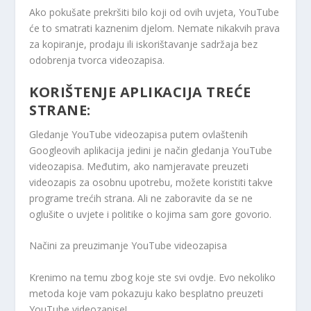
Ako pokušate prekršiti bilo koji od ovih uvjeta, YouTube
će to smatrati kaznenim djelom. Nemate nikakvih prava
za kopiranje, prodaju ili iskorištavanje sadržaja bez
odobrenja tvorca videozapisa.
KORIŠTENJE APLIKACIJA TREĆE
STRANE:
Gledanje YouTube videozapisa putem ovlaštenih
Googleovih aplikacija jedini je način gledanja YouTube
videozapisa. Međutim, ako namjeravate preuzeti
videozapis za osobnu upotrebu, možete koristiti takve
programe trećih strana. Ali ne zaboravite da se ne
oglušite o uvjete i politike o kojima sam gore govorio.
Načini za preuzimanje YouTube videozapisa
Krenimo na temu zbog koje ste svi ovdje. Evo nekoliko
metoda koje vam pokazuju kako besplatno preuzeti
YouTube videozapise!