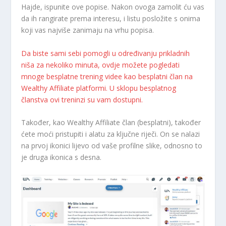
Hajde, ispunite ove popise. Nakon ovoga zamolit ću vas
da ih rangirate prema interesu, i listu posložite s onima
koji vas najviše zanimaju na vrhu popisa.
Da biste sami sebi pomogli u određivanju prikladnih
niša za nekoliko minuta, ovdje možete pogledati
mnoge besplatne trening videe kao besplatni član na
Wealthy Affiliate platformi. U sklopu besplatnog
članstva ovi treninzi su vam dostupni.
Također, kao Wealthy Affiliate član (besplatni), također
ćete moći pristupiti i alatu za ključne riječi. On se nalazi
na prvoj ikonici lijevo od vaše profilne slike, odnosno to
je druga ikonica s desna.