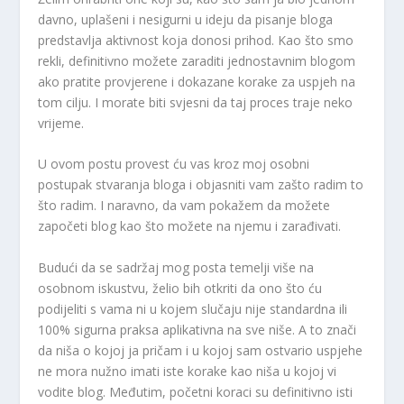
davno, uplašeni i nesigurni u ideju da pisanje bloga
predstavlja aktivnost koja donosi prihod. Kao što smo
rekli, definitivno možete zaraditi jednostavnim blogom
ako pratite provjerene i dokazane korake za uspjeh na
tom cilju. I morate biti svjesni da taj proces traje neko
vrijeme.
U ovom postu provest ću vas kroz moj osobni
postupak stvaranja bloga i objasniti vam zašto radim to
što radim. I naravno, da vam pokažem da možete
započeti blog kao što možete na njemu i zarađivati.
Budući da se sadržaj mog posta temelji više na
osobnom iskustvu, želio bih otkriti da ono što ću
podijeliti s vama ni u kojem slučaju nije standardna ili
100% sigurna praksa aplikativna na sve niše. A to znači
da niša o kojoj ja pričam i u kojoj sam ostvario uspjehe
ne mora nužno imati iste korake kao niša u kojoj vi
vodite blog. Međutim, početni koraci su definitivno isti