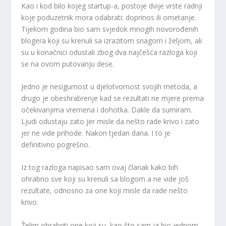
Kao i kod bilo kojeg startup-a, postoje dvije vrste radnji
koje poduzetnik mora odabrati: doprinos ili ometanje.
Tijekom godina bio sam svjedok mnogih novorođenih
blogera koji su krenuli sa izrazitom snagom i željom, ali
su u konačnici odustali zbog dva najčešća razloga koji
se na ovom putovanju dese.
Jedno je nesigurnost u djelotvornost svojih metoda, a
drugo je obeshrabrenje kad se rezultati ne mjere prema
očekivanjima vremena i dohotka. Dakle da sumiram.
Ljudi odustaju zato jer misle da nešto rade krivo i zato
jer ne vide prihode. Nakon tjedan dana. I to je
definitivno pogrešno.
Iz tog razloga napisao sam ovaj članak kako bih
ohrabrio sve koji su krenuli sa blogom a ne vide još
rezultate, odnosno za one koji misle da rade nešto
krivo.
Želim ohrabriti one koji su, kao što sam ja bio jednom