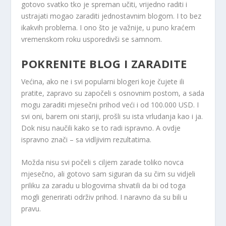
gotovo svatko tko je spreman učiti, vrijedno raditi i
ustrajati mogao zaraditi jednostavnim blogom. I to bez
ikakvih problema. I ono što je važnije, u puno kraćem
vremenskom roku usporedivši se samnom.
POKRENITE BLOG I ZARADITE
Većina, ako ne i svi popularni blogeri koje čujete ili
pratite, zapravo su započeli s osnovnim postom, a sada
mogu zaraditi mjesečni prihod veći i od 100.000 USD. I
svi oni, barem oni stariji, prošli su ista vrludanja kao i ja.
Dok nisu naučili kako se to radi ispravno. A ovdje
ispravno znači – sa vidljivim rezultatima.
Možda nisu svi počeli s ciljem zarade toliko novca
mjesečno, ali gotovo sam siguran da su čim su vidjeli
priliku za zaradu u blogovima shvatili da bi od toga
mogli generirati održiv prihod. I naravno da su bili u
pravu.