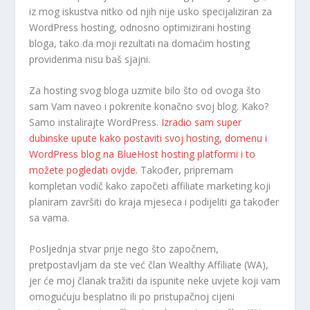
iz mog iskustva nitko od njih nije usko specijaliziran za
WordPress hosting, odnosno optimizirani hosting
bloga, tako da moji rezultati na domaćim hosting
providerima nisu baš sjajni.
Za hosting svog bloga uzmite bilo što od ovoga što
sam Vam naveo i pokrenite konačno svoj blog. Kako?
Samo instalirajte WordPress.
Izradio sam super
dubinske upute kako postaviti svoj hosting, domenu i
WordPress blog na BlueHost hosting platformi i to
možete pogledati ovjde.
Također, pripremam
kompletan vodič kako započeti affiliate marketing koji
planiram završiti do kraja mjeseca i podijeliti ga također
sa vama.
Posljednja stvar prije nego što započnem,
pretpostavljam da ste već član Wealthy Affiliate (WA),
jer će moj članak tražiti da ispunite neke uvjete koji vam
omogućuju besplatno ili po pristupačnoj cijeni