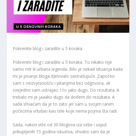
Pokrenite blog i zaradite u 5 koraka
Pokrenite blog i zaradite u 5 koraka. To nikako nije
samo mit ili urbana legenda. Bilo je nekad situacija kada
mi je pisanje bloga djelovalo zastrašujuće. Započeo
sam s neizvjesnošću i pitanjima bez odgovora, ali
svejedno sam ustrajao. I to jako dugo. Do rezultata. A
trebalo mi je jaaako dugo da dođem do rezultata. A
sada shvaćam da je to zato jer sam u svojim ranim
počecima vrludao kao tele koje nema pojma šta radi.
Sada, nakon više od 30 blogova iza sebe i usput
prikupljenih 15 godina iskustva, shvatio sam da je