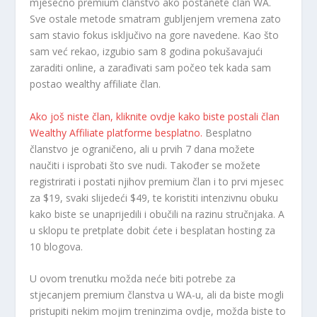
mjesečno premium članstvo ako postanete član WA.
Sve ostale metode smatram gubljenjem vremena zato
sam stavio fokus isključivo na gore navedene. Kao što
sam već rekao, izgubio sam 8 godina pokušavajući
zaraditi online, a zarađivati sam počeo tek kada sam
postao wealthy affiliate član.
Ako još niste član, kliknite ovdje kako biste postali član
Wealthy Affiliate platforme besplatno.
Besplatno
članstvo je ograničeno, ali u prvih 7 dana možete
naučiti i isprobati što sve nudi. Također se možete
registrirati i postati njihov premium član i to prvi mjesec
za $19, svaki slijedeći $49, te koristiti intenzivnu obuku
kako biste se unaprijedili i obučili na razinu stručnjaka. A
u sklopu te pretplate dobit ćete i besplatan hosting za
10 blogova.
U ovom trenutku možda neće biti potrebe za
stjecanjem premium članstva u WA-u, ali da biste mogli
pristupiti nekim mojim treninzima ovdje, možda biste to