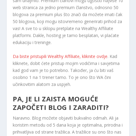
sam unajmio. Premium članovi mogu ugostiti najviše 10
web stranica za jedno premium članstvo, odnosno 50
blogova za premium plus što znači da možete imati čak
50 blogova, koji mogu istovremeno generirati prihod za
vas! A sve to u sklopu pretplate na Wealthy Affiliate
platformi. Dakle, hosting je tamo besplatan, vi plaćate
edukaciju i treninge.
Da biste pristupili Wealthy Affiliate, kliknite ovdje
. Kad
kliknete, dobit ćete pristup mojim vodičima i savjetima
kad god vam je to potrebno. Također, ja ću biti vaš
osobno 1 na 1 trener tamo. To je ono što WA čini
učinkovitim alatom za uspjeh.
PA, JE LI ZAISTA MOGUĆE
ZAPOČETI BLOG I ZARADITI?
Naravno. Blog možete objaviti bukvalno odmah. Ali ja
koristim metodu od 5 dana koja je optimalna, prirodna i
prihvatljiva od strane tražilica. A tražilice su ono što nas