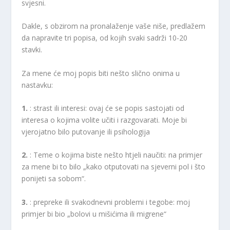
svjesni.
Dakle, s obzirom na pronalaženje vaše niše, predlažem
da napravite tri popisa, od kojih svaki sadrži 10-20
stavki.
Za mene će moj popis biti nešto slično onima u
nastavku:
1.
: strast ili interesi: ovaj će se popis sastojati od
interesa o kojima volite učiti i razgovarati. Moje bi
vjerojatno bilo putovanje ili psihologija
2.
: Teme o kojima biste nešto htjeli naučiti: na primjer
za mene bi to bilo „kako otputovati na sjeverni pol i što
ponijeti sa sobom“.
3.
: prepreke ili svakodnevni problemi i tegobe: moj
primjer bi bio „bolovi u mišićima ili migrene“