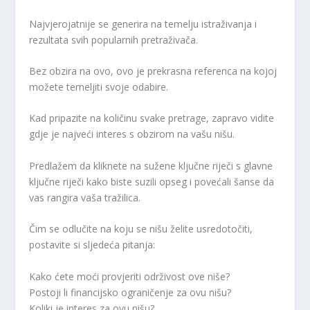
Najvjerojatnije se generira na temelju istraživanja i
rezultata svih popularnih pretraživača.
Bez obzira na ovo, ovo je prekrasna referenca na kojoj
možete temeljiti svoje odabire.
Kad pripazite na količinu svake pretrage, zapravo vidite
gdje je najveći interes s obzirom na vašu nišu.
Predlažem da kliknete na sužene ključne riječi s glavne
ključne riječi kako biste suzili opseg i povećali šanse da
vas rangira vaša tražilica.
Čim se odlučite na koju se nišu želite usredotočiti,
postavite si sljedeća pitanja:
Kako ćete moći provjeriti održivost ove niše?
Postoji li financijsko ograničenje za ovu nišu?
Koliki je interes za ovu nišu?