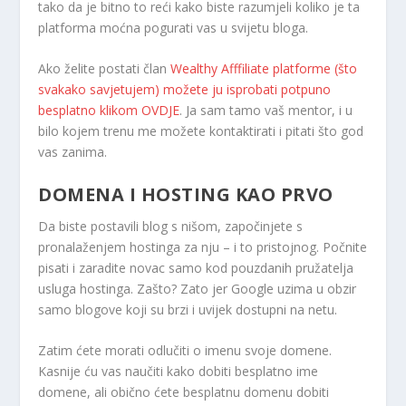
tako da je bitno to reći kako biste razumjeli koliko je ta
platforma moćna pogurati vas u svijetu bloga.
Ako želite postati član
Wealthy Afffiliate platforme (što
svakako savjetujem) možete ju isprobati potpuno
besplatno klikom OVDJE
. Ja sam tamo vaš mentor, i u
bilo kojem trenu me možete kontaktirati i pitati što god
vas zanima.
DOMENA I HOSTING KAO PRVO
Da biste postavili blog s nišom, započinjete s
pronalaženjem hostinga za nju – i to pristojnog. Počnite
pisati i zaradite novac samo kod pouzdanih pružatelja
usluga hostinga. Zašto? Zato jer Google uzima u obzir
samo blogove koji su brzi i uvijek dostupni na netu.
Zatim ćete morati odlučiti o imenu svoje domene.
Kasnije ću vas naučiti kako dobiti besplatno ime
domene, ali obično ćete besplatnu domenu dobiti