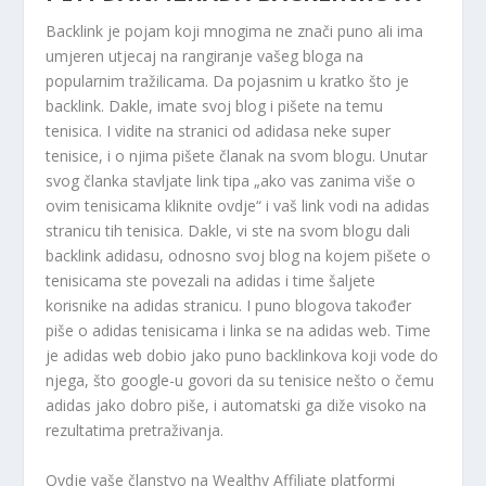
Backlink je pojam koji mnogima ne znači puno ali ima
umjeren utjecaj na rangiranje vašeg bloga na
popularnim tražilicama. Da pojasnim u kratko što je
backlink. Dakle, imate svoj blog i pišete na temu
tenisica. I vidite na stranici od adidasa neke super
tenisice, i o njima pišete članak na svom blogu. Unutar
svog članka stavljate link tipa „ako vas zanima više o
ovim tenisicama kliknite ovdje“ i vaš link vodi na adidas
stranicu tih tenisica. Dakle, vi ste na svom blogu dali
backlink adidasu, odnosno svoj blog na kojem pišete o
tenisicama ste povezali na adidas i time šaljete
korisnike na adidas stranicu. I puno blogova također
piše o adidas tenisicama i linka se na adidas web. Time
je adidas web dobio jako puno backlinkova koji vode do
njega, što google-u govori da su tenisice nešto o čemu
adidas jako dobro piše, i automatski ga diže visoko na
rezultatima pretraživanja.
Ovdje vaše članstvo na Wealthy Affiliate platformi