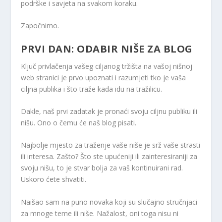
podrške i savjeta na svakom koraku.
Započnimo.
PRVI DAN: ODABIR NIŠE ZA BLOG
Ključ privlačenja vašeg ciljanog tržišta na vašoj nišnoj
web stranici je prvo upoznati i razumjeti tko je vaša
ciljna publika i što traže kada idu na tražilicu.
Dakle, naš prvi zadatak je pronaći svoju ciljnu publiku ili
nišu. Ono o čemu će naš blog pisati.
Najbolje mjesto za traženje vaše niše je srž vaše strasti
ili interesa. Zašto? Što ste upućeniji ili zainteresiraniji za
svoju nišu, to je stvar bolja za vaš kontinuirani rad.
Uskoro ćete shvatiti.
Naišao sam na puno novaka koji su slučajno stručnjaci
za mnoge teme ili niše. Nažalost, oni toga nisu ni