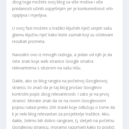
zbog toga možete svoj blog sa više motiva i više
predanosti učiniti uspješnijim jer je konkurentnost vrlo
opipljiva i mjerljiva.
U ovoj fazi možete u tražilici ključnih riječi unijeti vašu
glavnu ključnu riječ kako biste saznali koji su očekivani
rezultati prometa.
Navodim ovo iz mnogih razloga, a jedan od njih je da
ćete znati koje web stranice Google smatra
relevantnima s obzirom na vašu nišu.
Dakle, ako se blog rangira na početnoj Googleovoj
stranici, to znači da je taj blog prošao Googleov
kontrolni popis zbog relevantnosti. I zato je na prvoj
stranici. Morate znati da se na ovom Googleovom
popisu nalazi preko 200 stavki koje odlučuju o tome da
li je neki blog relevantan za posjetitelje tražilice. Ako,
dakle, želimo biti dobro rangirani, tj. sletjeti na početnu
Googleovu stranicu, moramo razumjeti kako to postići.