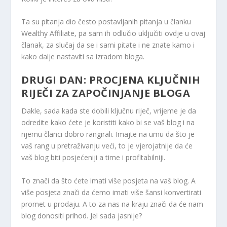
Ta su pitanja dio često postavljanih pitanja u članku
Wealthy Affiliate, pa sam ih odlučio uključiti ovdje u ovaj
članak, za slučaj da se i sami pitate i ne znate kamo i
kako dalje nastaviti sa izradom bloga.
DRUGI DAN: PROCJENA KLJUČNIH
RIJEČI ZA ZAPOČINJANJE BLOGA
Dakle, sada kada ste dobili ključnu riječ, vrijeme je da
odredite kako ćete je koristiti kako bi se vaš blog i na
njemu članci dobro rangirali. Imajte na umu da što je
vaš rang u pretraživanju veći, to je vjerojatnije da će
vaš blog biti posjećeniji a time i profitabilniji.
To znači da što ćete imati više posjeta na vaš blog. A
više posjeta znači da ćemo imati više šansi konvertirati
promet u prodaju. A to za nas na kraju znači da će nam
blog donositi prihod. Jel sada jasnije?