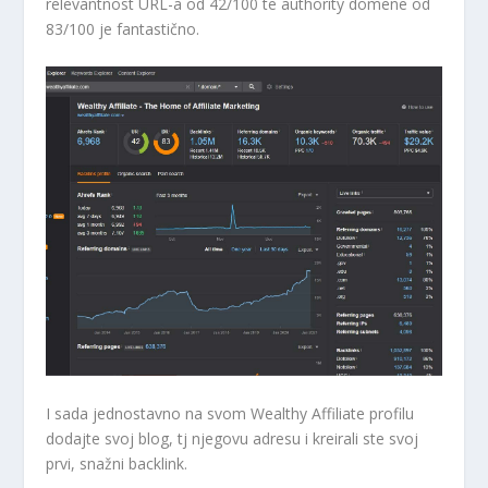
relevantnost URL-a od 42/100 te authority domene od
83/100 je fantastično.
I sada jednostavno na svom Wealthy Affiliate profilu
dodajte svoj blog, tj njegovu adresu i kreirali ste svoj
prvi, snažni backlink.