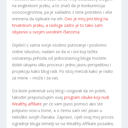
na engleskom jeziku, a to znači da je konkurencija
oooooogromna, pa je sukladno s time potrebno i više
vremena da isplivate na vrh.
Ovo je moj prvi blog na
hrvatskom jeziku, a razloge zašto je to tako sam
objasnio u svojim uvodnim člancima.
Dijeleći s vama svoje osobno putovanje i poslovno
online iskustvo, nadam se da vi i oni koji težite
ostvarenju prihoda od jednostavnog bloga možete
dobiti ukupnu sliku procesa i jednu jasnu perspektivu i
projekciju kako blog radi. Po istoj metodi kako je radio
za mene – može i za vas.
Da biste pokrenuli svoj blog i osigurali da on poleti,
također preporučujem ovaj
program obuke koji nudi
Wealthy affiliate
jer će vam puno pomoći ako ste
potpuno novi u tome, a o čemu sam već pisao u
nekoliko svojih članaka. Zapravo, cijeli ovaj moj proces
izgradnje bloga temelji se na Wealthy Affiliate pozadini,