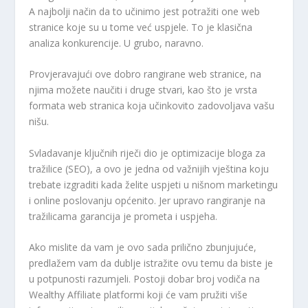
A najbolji način da to učinimo jest potražiti one web
stranice koje su u tome već uspjele. To je klasična
analiza konkurencije. U grubo, naravno.
Provjeravajući ove dobro rangirane web stranice, na
njima možete naučiti i druge stvari, kao što je vrsta
formata web stranica koja učinkovito zadovoljava vašu
nišu.
Svladavanje ključnih riječi dio je optimizacije bloga za
tražilice (SEO), a ovo je jedna od važnijih vještina koju
trebate izgraditi kada želite uspjeti u nišnom marketingu
i online poslovanju općenito. Jer upravo rangiranje na
tražilicama garancija je prometa i uspjeha.
Ako mislite da vam je ovo sada prilično zbunjujuće,
predlažem vam da dublje istražite ovu temu da biste je
u potpunosti razumjeli. Postoji dobar broj vodiča na
Wealthy Affiliate platformi koji će vam pružiti više