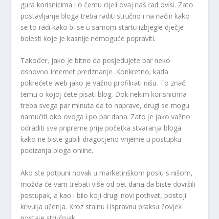
gura korisnicima i o čemu cijeli ovaj naš rad ovisi. Zato
postavljanje bloga treba raditi stručno i na način kako
se to radi kako bi se u samom startu izbjegle dječje
bolesti koje je kasnije nemoguće popraviti.
Također, jako je bitno da posjedujete bar neko
osnovno Internet predznanje. Konkretno, kada
pokrećete web jako je važno profilirati nišu. To znači
temu o kojoj ćete pisati blog. Dok nekim korisnicima
treba svega par minuta da to naprave, drugi se mogu
namučiti oko ovoga i po par dana. Zato je jako važno
odraditi sve pripreme prije početka stvaranja bloga
kako ne biste gubili dragocjeno vrijeme u postupku
podizanja bloga online.
Ako ste potpuni novak u marketinškom poslu s nišom,
možda će vam trebati više od pet dana da biste dovršili
postupak, a kao i bilo koji drugi novi pothvat, postoji
krivulja učenja. Kroz stalnu i ispravnu praksu čovjek
postaje stručnjak.