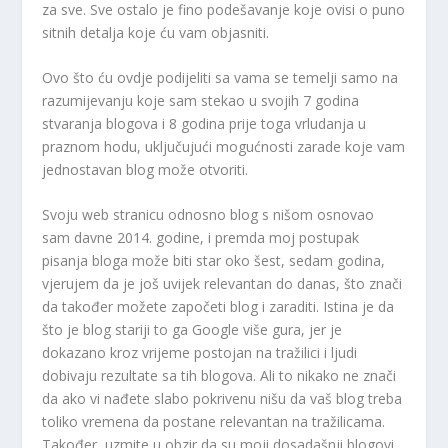
za sve. Sve ostalo je fino podešavanje koje ovisi o puno
sitnih detalja koje ću vam objasniti.
Ovo što ću ovdje podijeliti sa vama se temelji samo na
razumijevanju koje sam stekao u svojih 7 godina
stvaranja blogova i 8 godina prije toga vrludanja u
praznom hodu, uključujući mogućnosti zarade koje vam
jednostavan blog može otvoriti.
Svoju web stranicu odnosno blog s nišom osnovao
sam davne 2014. godine, i premda moj postupak
pisanja bloga može biti star oko šest, sedam godina,
vjerujem da je još uvijek relevantan do danas, što znači
da također možete započeti blog i zaraditi. Istina je da
što je blog stariji to ga Google više gura, jer je
dokazano kroz vrijeme postojan na tražilici i ljudi
dobivaju rezultate sa tih blogova. Ali to nikako ne znači
da ako vi nađete slabo pokrivenu nišu da vaš blog treba
toliko vremena da postane relevantan na tražilicama.
Također, uzmite u obzir da su moji dosadašnji blogovi