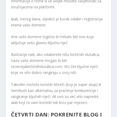
informacija o tome ili se uvijek možete savjetovati sa
stručnjacima na platformi.
Ipak, trećeg dana, sljedeći je korak odabir i registracija
imena vaše domene.
Ime vaše domene logično bi trebalo biti ono koje
uključuje vašu glavnu ključnu riječ.
Ilustracije radi, ako odaberete nišu bežičnih slušalica,
naziv vaše domene mogao bi biti
recenzijabežićnihslusalica.com, što čini ključne riječi
koje se vrlo dobro rangiraju u ovoj niši.
Također možete koristiti Ahrefs (koji je super skup) ili
SemRush kao alternativu za praćenje konkurencije i
rangiranje ključnih riječi. Ali ovo su već vrlo napredni
alati koji će vam koristiti tek kroz par mjeseci.
ČETVRTI DAN: POKRENITE BLOG I