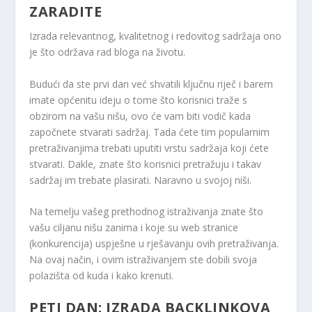
ZARADITE
Izrada relevantnog, kvalitetnog i redovitog sadržaja ono
je što održava rad bloga na životu.
Budući da ste prvi dan već shvatili ključnu riječ i barem
imate općenitu ideju o tome što korisnici traže s
obzirom na vašu nišu, ovo će vam biti vodič kada
započnete stvarati sadržaj. Tada ćete tim popularnim
pretraživanjima trebati uputiti vrstu sadržaja koji ćete
stvarati. Dakle, znate što korisnici pretražuju i takav
sadržaj im trebate plasirati. Naravno u svojoj niši.
Na temelju vašeg prethodnog istraživanja znate što
vašu ciljanu nišu zanima i koje su web stranice
(konkurencija) uspješne u rješavanju ovih pretraživanja.
Na ovaj način, i ovim istraživanjem ste dobili svoja
polazišta od kuda i kako krenuti.
PETI DAN: IZRADA BACKLINKOVA