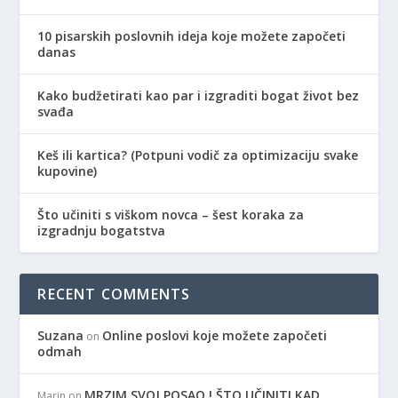
10 pisarskih poslovnih ideja koje možete započeti
danas
Kako budžetirati kao par i izgraditi bogat život bez
svađa
Keš ili kartica? (Potpuni vodič za optimizaciju svake
kupovine)
Što učiniti s viškom novca – šest koraka za
izgradnju bogatstva
RECENT COMMENTS
Suzana
Online poslovi koje možete započeti
on
odmah
MRZIM SVOJ POSAO ! ŠTO UČINITI KAD
Marin
on