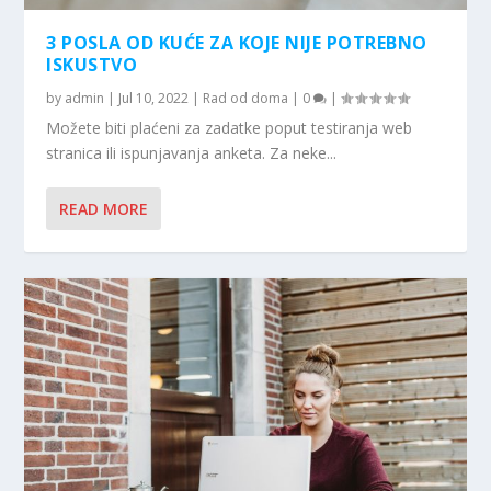
3 POSLA OD KUĆE ZA KOJE NIJE POTREBNO
ISKUSTVO
by
admin
|
Jul 10, 2022
|
Rad od doma
|
0
|
Možete biti plaćeni za zadatke poput testiranja web
stranica ili ispunjavanja anketa. Za neke...
READ MORE