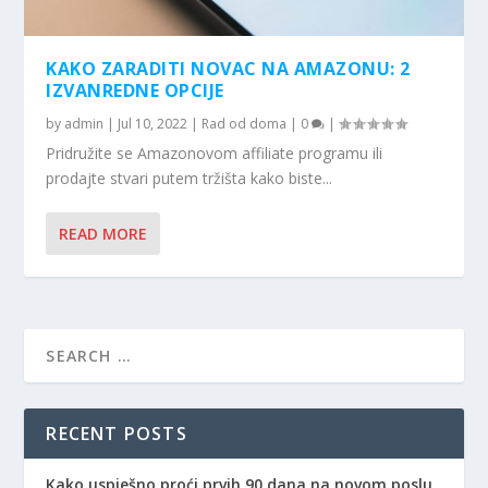
KAKO ZARADITI NOVAC NA AMAZONU: 2
IZVANREDNE OPCIJE
by
admin
|
Jul 10, 2022
|
Rad od doma
|
0
|
Pridružite se Amazonovom affiliate programu ili
prodajte stvari putem tržišta kako biste...
READ MORE
RECENT POSTS
Kako uspješno proći prvih 90 dana na novom poslu