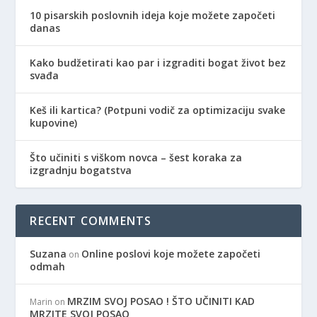
10 pisarskih poslovnih ideja koje možete započeti
danas
Kako budžetirati kao par i izgraditi bogat život bez
svađa
Keš ili kartica? (Potpuni vodič za optimizaciju svake
kupovine)
Što učiniti s viškom novca – šest koraka za
izgradnju bogatstva
RECENT COMMENTS
Suzana
Online poslovi koje možete započeti
on
odmah
MRZIM SVOJ POSAO ! ŠTO UČINITI KAD
Marin
on
MRZITE SVOJ POSAO