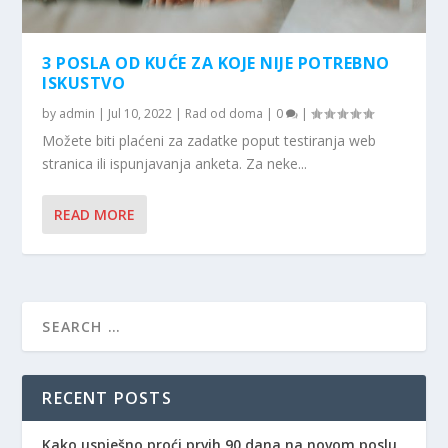
3 POSLA OD KUĆE ZA KOJE NIJE POTREBNO
ISKUSTVO
by
admin
|
Jul 10, 2022
|
Rad od doma
|
0
|
Možete biti plaćeni za zadatke poput testiranja web
stranica ili ispunjavanja anketa. Za neke...
READ MORE
RECENT POSTS
Kako uspješno proći prvih 90 dana na novom poslu